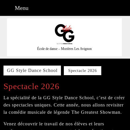
Aller
Menu
Menu
au
contenu
Aller
au
contenu
École de danse – Morières Les Avignon
GG Style Dance School
Spectacle 2026
Spectacle 2026
La spécialité de la GG Style Dance School, c’est de créer
des spectacles uniques. Cette année, nous allons revisiter
la comédie musicale de légende The Greatest Showman.
Venez découvrir le travail de nos élèves et leurs